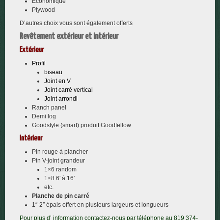
Économique
Plywood
D’autres choix vous sont également offerts
Revêtement extérieur et intérieur
Extérieur
Profil
biseau
Joint en V
Joint carré vertical
Joint arrondi
Ranch panel
Demi log
Goodstyle (smart) produit Goodfellow
Intérieur
Pin rouge à plancher
Pin V-joint grandeur
1×6 random
1×8 6′ à 16′
etc.
Planche de pin carré
1″-2″ épais offert en plusieurs largeurs et longueurs
Pour plus d’ information contactez-nous par téléphone au 819 374-