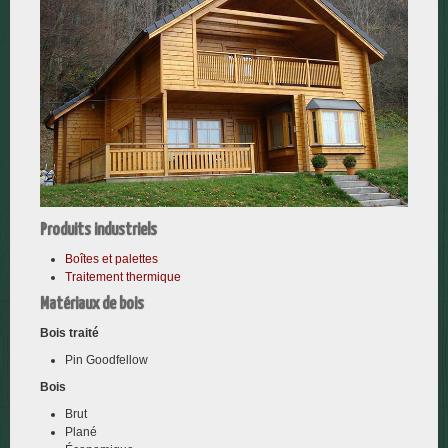
Contact
Produits industriels
Boîtes et palettes
Traitement thermique
Matériaux de bois
Bois traité
Pin Goodfellow
Bois
Brut
Plané