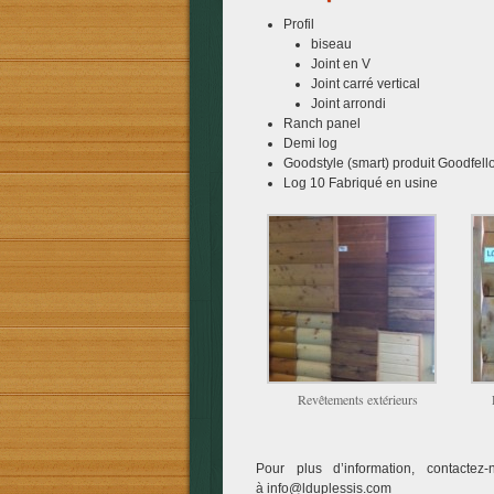
Profil
biseau
Joint en V
Joint carré vertical
Joint arrondi
Ranch panel
Demi log
Goodstyle (smart) produit Goodfell
Log 10 Fabriqué en usine
Revêtements extérieurs
Pour plus d’information, contact
à
info@lduplessis.com