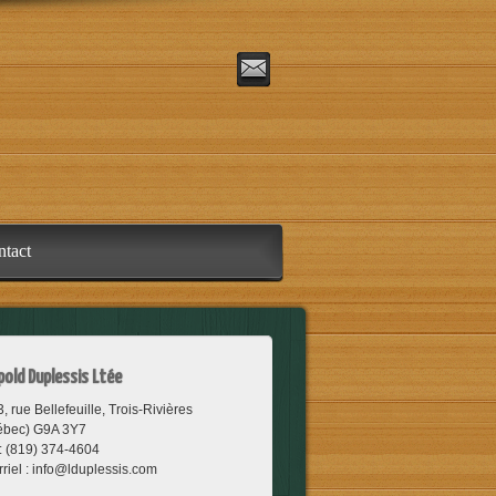
tact
pold Duplessis Ltée
, rue Bellefeuille, Trois-Rivières
ébec) G9A 3Y7
 : (819) 374-4604 ‎
riel :
info@lduplessis.com