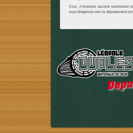
S.v.p., n’envoyez aucune soumission p
vous dirigerons vers le département co