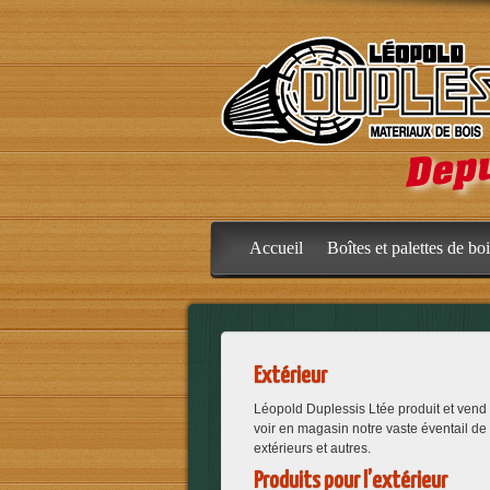
Accueil
Boîtes et palettes de bo
Extérieur
Léopold Duplessis Ltée produit et vend 
voir en magasin notre vaste éventail de
extérieurs et autres.
Produits pour l’extérieur