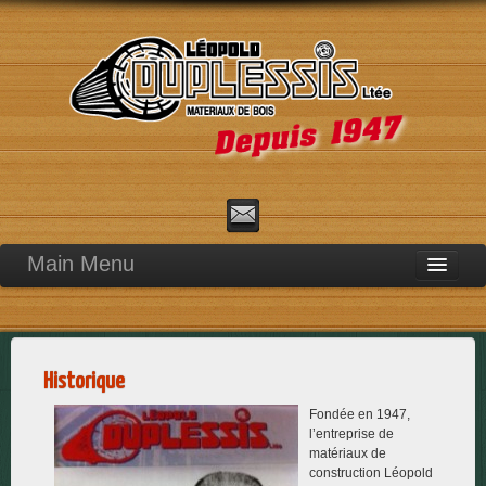
Main Menu
Accueil
Boîtes et palettes de bois
Traitement thermique
Historique
Intérieur
Fondée en 1947,
l’entreprise de
Extérieur
matériaux de
construction Léopold
Historique