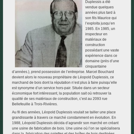
Duplessis a été
vendue quelques
Contact
années plus tard à
son fils Maurice qui
l’exploita jusqu’en
1985. En 1985, un
inspecteur en
matériaux de
construction
possédant une vaste
expérience dans ce
domaine (près d’une
cinquantaine
d’années.), prend possession de l’entreprise. Marcel Bouchard
devient alors le nouveau propriétaire de Léopold Duplessis, ce
marchand de bois dont la réputation n’est plus à faire puisqu’elle
est synonyme d’un service hors-pair. Située dans un secteur
économique fort intéressant, la population sait où retrouver la
qualité de ses matériaux de construction, c’est au 2093 rue
Bellefeuille à Trois-Rivières.
Au fil des années, Léopold Duplessis voulait se tailler une place
grandissante à travers ce marché constamment en évolution. En
1988, Léopold Duplessis décida d’agrandir son marché en créant
une usine de fabrication de bois. Une usine où l’on se spécialisera
dans la fabrication des palettes et des boîtes de bois destinées